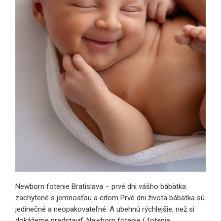
Newborn fotenie Bratislava – prvé dni vášho bábätka
zachytené s jemnosťou a citom Prvé dni života bábätka sú
jedinečné a neopakovateľné. A ubehnú rýchlejšie, než si
dokážeme predstaviť. Newborn fotenie ( fotenie