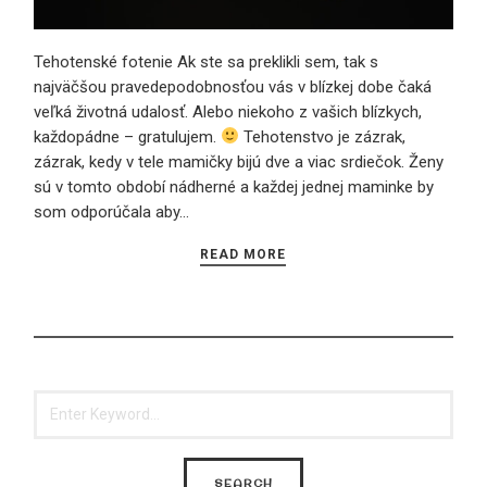
Tehotenské fotenie Ak ste sa preklikli sem, tak s
najväčšou pravedepodobnosťou vás v blízkej dobe čaká
veľká životná udalosť. Alebo niekoho z vašich blízkych,
každopádne – gratulujem.
Tehotenstvo je zázrak,
zázrak, kedy v tele mamičky bijú dve a viac srdiečok. Ženy
sú v tomto období nádherné a každej jednej maminke by
som odporúčala aby…
READ MORE