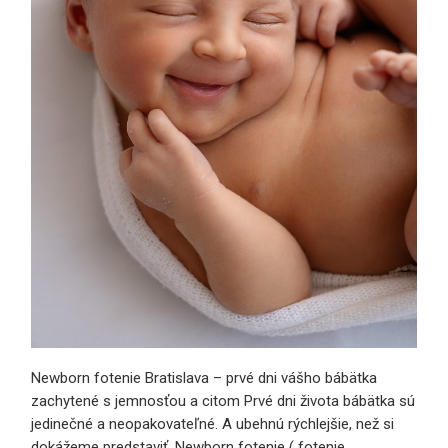
Newborn fotenie Bratislava – prvé dni vášho bábätka
zachytené s jemnosťou a citom Prvé dni života bábätka sú
jedinečné a neopakovateľné. A ubehnú rýchlejšie, než si
dokážeme predstaviť. Newborn fotenie ( fotenie